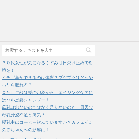
３０代女性が気になるくすみは日焼け止めで対
策を！
イチゴ鼻ができるのは体質？プツプツはどうや
ったら取れる？
見た目年齢は髪の印象から！エイジングケアに
はハル黒髪シャンプー！
母乳は出ないのではなく足りないのだ！原因は
母乳分泌不足と病気？
授乳中はコーヒー飲んでいますか？カフェイン
の赤ちゃんへの影響は？