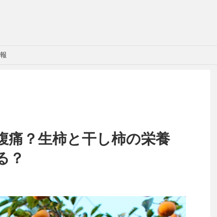
報
腹痛？生柿と干し柿の栄養
る？