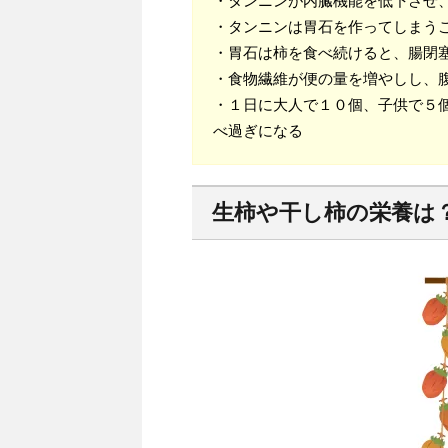
・タンニンが内臓機能を低下させ
・タンニンは胃石を作ってしまう
・胃石は柿を食べ続けると、腸閉
・食物繊維が便の量を増やしし、
・１日に大人で１０個、子供で５
べ過ぎになる
生柿や干し柿の栄養は