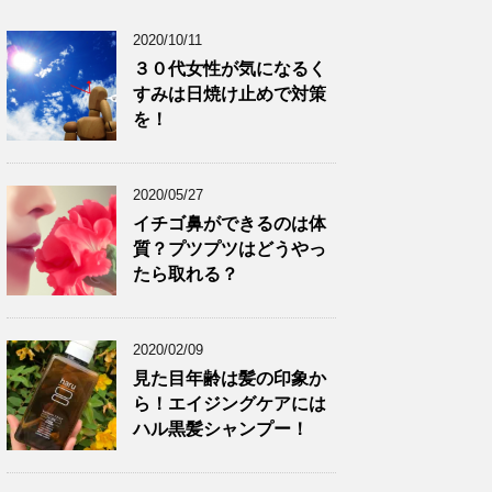
2020/10/11
３０代女性が気になるく
すみは日焼け止めで対策
を！
2020/05/27
イチゴ鼻ができるのは体
質？プツプツはどうやっ
たら取れる？
2020/02/09
見た目年齢は髪の印象か
ら！エイジングケアには
ハル黒髪シャンプー！