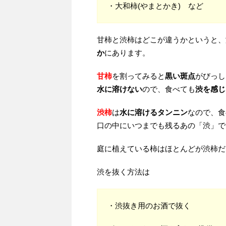
・大和柿(やまとかき) など
甘柿と渋柿はどこが違うかというと、
か
にあります。
甘柿
を割ってみると
黒い斑点
がびっし
水に溶けない
ので、食べても
渋を感じ
渋柿
は
水に溶けるタンニン
なので、食
口の中にいつまでも残るあの「渋」で
庭に植えている柿はほとんどが渋柿だ
渋を抜く方法は
・渋抜き用のお酒で抜く