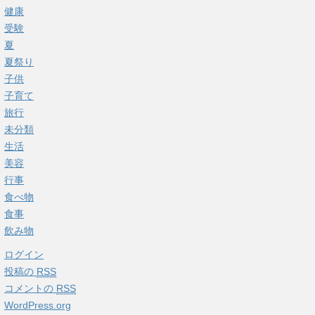
健康
受験
夏
夏祭り
子供
子育て
旅行
未分類
生活
美容
行事
食べ物
食事
飲み物
ログイン
投稿の
RSS
コメントの
RSS
WordPress.org