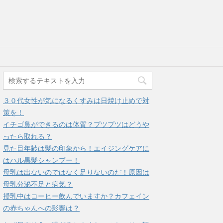
３０代女性が気になるくすみは日焼け止めで対
策を！
イチゴ鼻ができるのは体質？プツプツはどうや
ったら取れる？
見た目年齢は髪の印象から！エイジングケアに
はハル黒髪シャンプー！
母乳は出ないのではなく足りないのだ！原因は
母乳分泌不足と病気？
授乳中はコーヒー飲んでいますか？カフェイン
の赤ちゃんへの影響は？