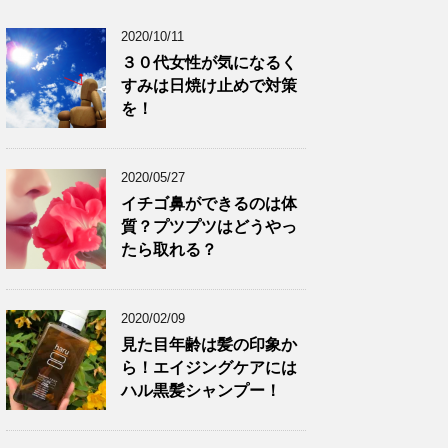
2020/10/11
３０代女性が気になるく
すみは日焼け止めで対策
を！
2020/05/27
イチゴ鼻ができるのは体
質？プツプツはどうやっ
たら取れる？
2020/02/09
見た目年齢は髪の印象か
ら！エイジングケアには
ハル黒髪シャンプー！