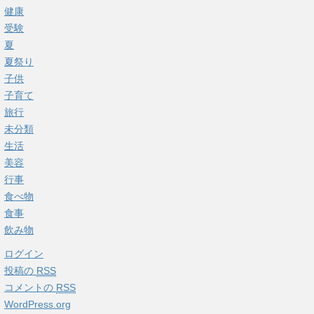
健康
受験
夏
夏祭り
子供
子育て
旅行
未分類
生活
美容
行事
食べ物
食事
飲み物
ログイン
投稿の
RSS
コメントの
RSS
WordPress.org