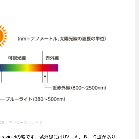
出典：アウタースキンラボ
ravioletの略です。紫外線にはUV－Ａ、Ｂ、Ｃ波があり