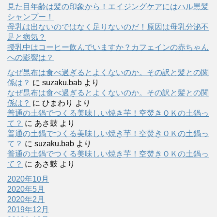
見た目年齢は髪の印象から！エイジングケアにはハル黒髪
シャンプー！
母乳は出ないのではなく足りないのだ！原因は母乳分泌不
足と病気？
授乳中はコーヒー飲んでいますか？カフェインの赤ちゃん
への影響は？
なぜ昆布は食べ過ぎるとよくないのか。その訳と髪との関
係は？
に
suzaku.bab
より
なぜ昆布は食べ過ぎるとよくないのか。その訳と髪との関
係は？
に
ひまわり
より
普通の土鍋でつくる美味しい焼き芋！空焚きＯＫの土鍋っ
て？
に
あさ鼓
より
普通の土鍋でつくる美味しい焼き芋！空焚きＯＫの土鍋っ
て？
に
suzaku.bab
より
普通の土鍋でつくる美味しい焼き芋！空焚きＯＫの土鍋っ
て？
に
あさ鼓
より
2020年10月
2020年5月
2020年2月
2019年12月