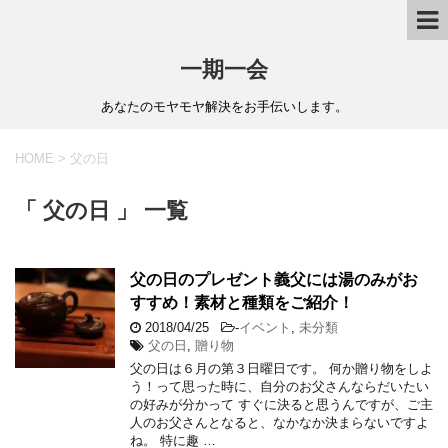
一期一会
あなたのモヤモヤ解決をお手伝いします。
HOME
>
父の日
「 父の日 」 一覧
父の日のプレゼント義父には湯のみがお
すすめ！素材と種類をご紹介！
2018/04/25
-
イベント
,
未分類
父の日
,
贈り物
父の日は６月の第３日曜日です。 何か贈り物をしよ
う！って思った時に、自分のお父さんならだいたい
の好みが分かって すぐに決ると思うんですが、ご主
人のお父さんとなると、なかなか決まらないですよ
ね。 特に趣 …