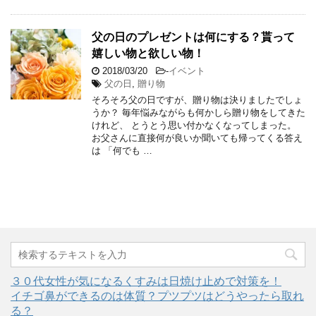
父の日のプレゼントは何にする？貰って
嬉しい物と欲しい物！
2018/03/20
-
イベント
父の日
,
贈り物
そろそろ父の日ですが、贈り物は決りましたでしょ
うか？ 毎年悩みながらも何かしら贈り物をしてきた
けれど、 とうとう思い付かなくなってしまった。
お父さんに直接何が良いか聞いても帰ってくる答え
は 「何でも …
３０代女性が気になるくすみは日焼け止めで対策を！
イチゴ鼻ができるのは体質？プツプツはどうやったら取れ
る？