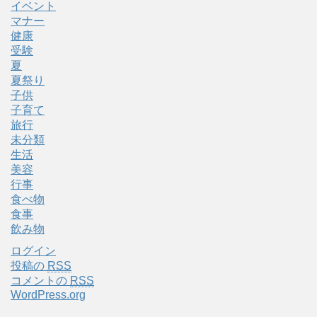
イベント
マナー
健康
受験
夏
夏祭り
子供
子育て
旅行
未分類
生活
美容
行事
食べ物
食事
飲み物
ログイン
投稿の
RSS
コメントの
RSS
WordPress.org