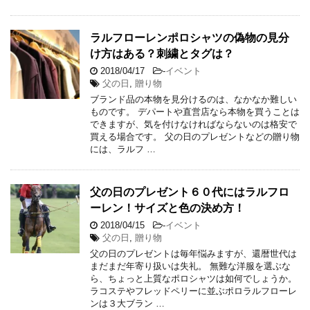
ラルフローレンポロシャツの偽物の見分
け方はある？刺繍とタグは？
2018/04/17
-
イベント
父の日
,
贈り物
ブランド品の本物を見分けるのは、なかなか難しい
ものです。 デパートや直営店なら本物を買うことは
できますが、気を付けなければならないのは格安で
買える場合です。 父の日のプレゼントなどの贈り物
には、ラルフ …
父の日のプレゼント６０代にはラルフロ
ーレン！サイズと色の決め方！
2018/04/15
-
イベント
父の日
,
贈り物
父の日のプレゼントは毎年悩みますが、還暦世代は
まだまだ年寄り扱いは失礼。 無難な洋服を選ぶな
ら、ちょっと上質なポロシャツは如何でしょうか。
ラコステやフレッドペリーに並ぶポロラルフローレ
ンは３大ブラン …