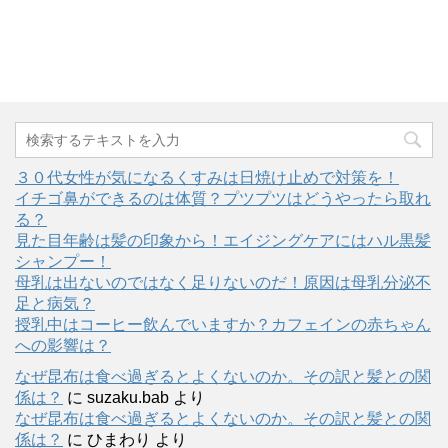
３０代女性が気になるくすみは日焼け止めで対策を！
イチゴ鼻ができるのは体質？プツプツはどうやったら取れ
る？
見た目年齢は髪の印象から！エイジングケアにはハル黒髪
シャンプー！
母乳は出ないのではなく足りないのだ！原因は母乳分泌不
足と病気？
授乳中はコーヒー飲んでいますか？カフェインの赤ちゃん
への影響は？
なぜ昆布は食べ過ぎるとよくないのか。その訳と髪との関
係は？
に
suzaku.bab
より
なぜ昆布は食べ過ぎるとよくないのか。その訳と髪との関
係は？
に
ひまわり
より