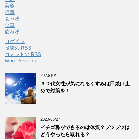
美容
行事
食べ物
食事
飲み物
ログイン
投稿の
RSS
コメントの
RSS
WordPress.org
2020/10/11
３０代女性が気になるくすみは日焼け止
めで対策を！
2020/05/27
イチゴ鼻ができるのは体質？プツプツは
どうやったら取れる？