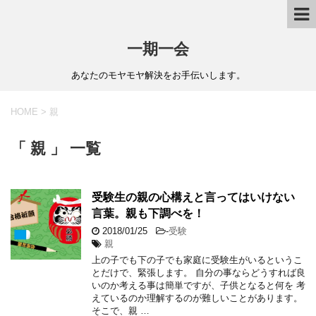
一期一会
あなたのモヤモヤ解決をお手伝いします。
HOME
>
親
「 親 」 一覧
受験生の親の心構えと言ってはいけない
言葉。親も下調べを！
2018/01/25
-
受験
親
上の子でも下の子でも家庭に受験生がいるというこ
とだけで、緊張します。 自分の事ならどうすれば良
いのか考える事は簡単ですが、子供となると何を 考
えているのか理解するのが難しいことがあります。
そこで、親 …