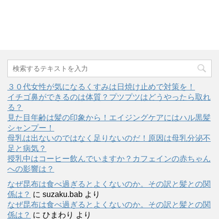
３０代女性が気になるくすみは日焼け止めで対策を！
イチゴ鼻ができるのは体質？プツプツはどうやったら取れ
る？
見た目年齢は髪の印象から！エイジングケアにはハル黒髪
シャンプー！
母乳は出ないのではなく足りないのだ！原因は母乳分泌不
足と病気？
授乳中はコーヒー飲んでいますか？カフェインの赤ちゃん
への影響は？
なぜ昆布は食べ過ぎるとよくないのか。その訳と髪との関
係は？
に
suzaku.bab
より
なぜ昆布は食べ過ぎるとよくないのか。その訳と髪との関
係は？
に
ひまわり
より