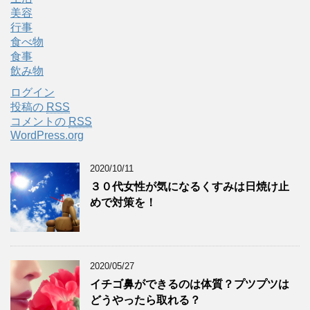
美容
行事
食べ物
食事
飲み物
ログイン
投稿の
RSS
コメントの
RSS
WordPress.org
2020/10/11
３０代女性が気になるくすみは日焼け止
めで対策を！
2020/05/27
イチゴ鼻ができるのは体質？プツプツは
どうやったら取れる？